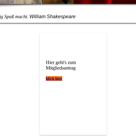
htig Spaß macht.
William Shakespeare
Hier geht's zum
Mitgliedsantrag
klick hier