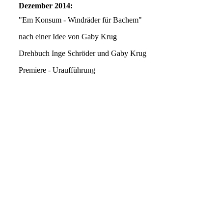
Dezember 2014:
"Em Konsum - Windräder für Bachem"
nach einer Idee von Gaby Krug
Drehbuch Inge Schröder und Gaby Krug
Premiere - Uraufführung
jbo66
jbo83
jbo73
jbo81
jbo77
jbo57
jbo61
jbo32